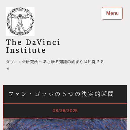
Skip
to
Menu
content
The DaVinci
Institute
ダヴィンチ研究所 ~ あらゆる知識の始まりは知覚であ
る
ファン・ゴッホの６つの決定的瞬間
08/28/2025