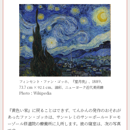
フィンセント・ファン・ゴッホ、『星月夜』、1889、
73.7 cm × 92.1 cm、油彩、ニューヨーク近代美術館
Photo：Wikipedia
『黄色い家』に戻ることはできず、てんかんの発作のおそれが
あったファン・ゴッホは、サン＝レミのサン＝ポール＝ド＝モ
ーゾール修道院の療養所に入所します。彼の寝室は、次の写真