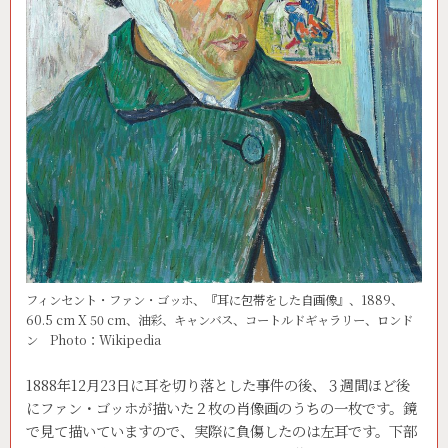
フィンセント・ファン・ゴッホ、『耳に包帯をした自画像』、1889、
60.5 cm X 50 cm、油彩、キャンバス、コートルドギャラリー、ロンド
ン Photo：Wikipedia
1888年12月23日に耳を切り落とした事件の後、３週間ほど後
にファン・ゴッホが描いた２枚の肖像画のうちの一枚です。鏡
で見て描いていますので、実際に負傷したのは左耳です。下部