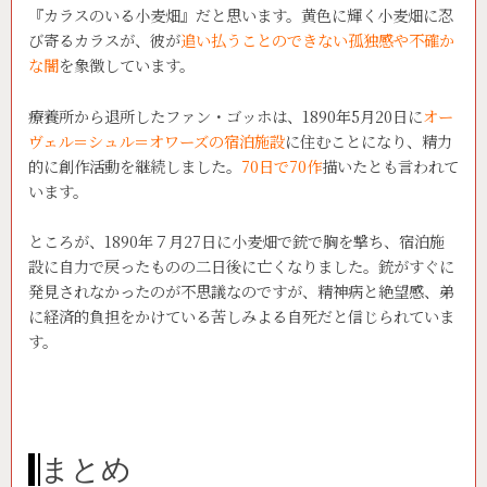
『カラスのいる小麦畑』だと思います。黄色に輝く小麦畑に忍
び寄るカラスが、彼が
追い払うことのできない孤独感や不確か
な闇
を象徴しています。
療養所から退所したファン・ゴッホは、1890年5月20日に
オー
ヴェル＝シュル＝オワーズの宿泊施設
に住むことになり、精力
的に創作活動を継続しました。
70日で70作
描いたとも言われて
います。
ところが、1890年７月27日に小麦畑で銃で胸を撃ち、宿泊施
設に自力で戻ったものの二日後に亡くなりました。銃がすぐに
発見されなかったのが不思議なのですが、精神病と絶望感、弟
に経済的負担をかけている苦しみよる自死だと信じられていま
す。
まとめ