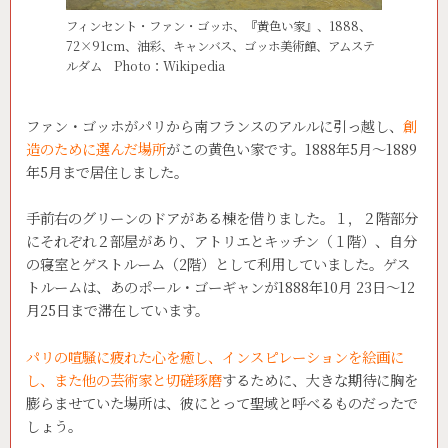
フィンセント・ファン・ゴッホ、『黄色い家』、1888、
72×91cm、油彩、キャンバス、ゴッホ美術館、アムステ
ルダム Photo：Wikipedia
ファン・ゴッホがパリから南フランスのアルルに引っ越し、
創
造のために選んだ場所
がこの黄色い家です。1888年5月～1889
年5月まで居住しました。
手前右のグリーンのドアがある棟を借りました。１，２階部分
にそれぞれ２部屋があり、アトリエとキッチン（１階）、自分
の寝室とゲストルーム（2階）として利用していました。ゲス
トルームは、あのポール・ゴーギャンが1888年10月 23日～12
月25日まで滞在しています。
パリの喧騒に疲れた心を癒し、インスピレーションを絵画に
し、また他の芸術家と切磋琢磨
するために、大きな期待に胸を
膨らませていた場所は、彼にとって聖域と呼べるものだったで
しょう。