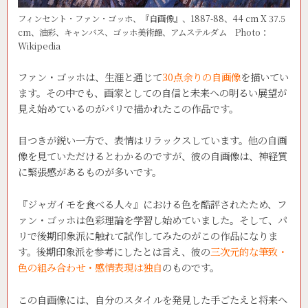
フィンセント・ファン・ゴッホ、『自画像』、1887-88、44 cm X 37.5
cm、油彩、キャンバス、ゴッホ美術館、アムステルダム Photo：
Wikipedia
ファン・ゴッホは、生涯と通じて
30点余りの自画像
を描いてい
ます。その中でも、画家としての自信と未来への明るい展望が
見え始めているのがパリで描かれたこの作品です。
目つきが鋭い一方で、表情はリラックスしています。他の自画
像を見ていただけるとわかるのですが、彼の自画像は、神経質
に緊張感があるものが多いです。
『ジャガイモを食べる人々』における色を酷評されたため、フ
ァン・ゴッホは色彩理論を学習し始めていました。そして、パ
リで後期印象派に触れて試作してみたのがこの作品になりま
す。後期印象派を参考にしたとは言え、彼の
三次元的な筆致・
色の組み合わせ・感情表現は独自
のものです。
この自画像には、自分のスタイルを発見した手ごたえと将来へ