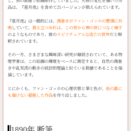
し、別の部屋で絵画制作していました。天候の変化を描いた作
品は、『星月夜』を含めて21バージョンが数えられています。
『星月夜』は一般的には、
渦巻きがファン・ゴッホの感情に共
鳴
していて、
聳え立つ糸杉は、この世から神の世につなぐ梯子
のようなものであり、彼の
スピリチュアルな逃亡の世界
だと解
釈されています。
その一方、さまざまな興味深い研究が継続されていて、ある物
理学者は、この絵画の輝度をベースに測定すると、自然の渦巻
きや乱気流の動きの統計的理論と似ている数値であることを指
摘しています。
とにかくも、ファン・ゴッホの心理状態と筆と色が、
他の誰に
も描けない超越した作品
を作り出しました。
1890年 断筆