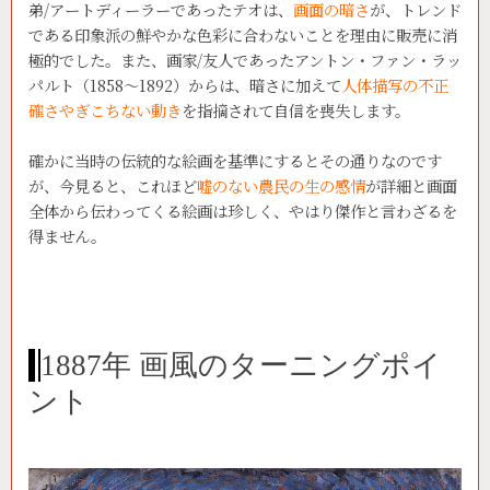
弟/アートディーラーであったテオは、
画面の暗さ
が、トレンド
である印象派の鮮やかな色彩に合わないことを理由に販売に消
極的でした。また、画家/友人であったアントン・ファン・ラッ
パルト（1858～1892）からは、暗さに加えて
人体描写の不正
確さやぎこちない動き
を指摘されて自信を喪失します。
確かに当時の伝統的な絵画を基準にするとその通りなのです
が、今見ると、これほど
嘘のない農民の生の感情
が詳細と画面
全体から伝わってくる絵画は珍しく、やはり傑作と言わざるを
得ません。
1887年 画風のターニングポイ
ント