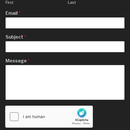
First
Last
Email
*
Subject
*
Message
*