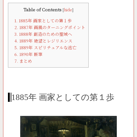
Table of Contents
[
hide
]
1.
1885年 画家としての第１歩
2.
1887年 画風のターニングポイント
3.
1888年 創造のための聖域へ
4.
1889年 絶望とレジリエンス
5.
1889年 スピリチュアルな逃亡
6.
1890年 断筆
7.
まとめ
1885年 画家としての第１歩