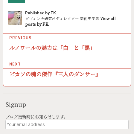
Published by
F.K.
ダヴィンチ研究所ディレクター 美術史学者
View all
posts by F.K.
P
PREVIOUS
o
ルノワールの魅力は「白」と「黒」
s
NEXT
t
ピカソの魂の傑作『三人のダンサー』
n
a
v
Signup
i
g
ブログ更新時にお知らせします。
a