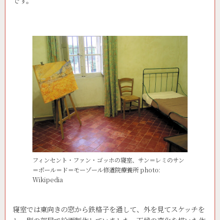
です。
フィンセント・ファン・ゴッホの寝室、サン＝レミのサン
＝ポール＝ド＝モーゾール修道院療養所 photo:
Wikipedia
寝室では東向きの窓から鉄格子を通して、外を見てスケッチを