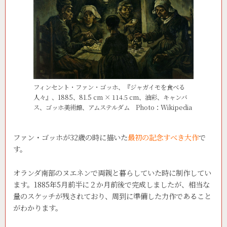
フィンセント・ファン・ゴッホ、『ジャガイモを食べる
人々』、1885、81.5 cm × 114.5 cm、油彩、キャンバ
ス、ゴッホ美術館、アムステルダム Photo：Wikipedia
ファン・ゴッホが32歳の時に描いた
最初の記念すべき大作
で
す。
オランダ南部のヌエネンで両親と暮らしていた時に制作してい
ます。1885年5月前半に２か月前後で完成しましたが、相当な
量のスケッチが残されており、周到に準備した力作であること
がわかります。