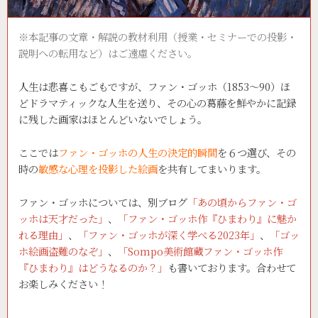
※本記事の文章・解説の教材利用（授業・セミナーでの投影・
説明への転用など）はご遠慮ください。
人生は悲喜こもごもですが、ファン・ゴッホ（1853～90）ほ
どドラマティックな人生を送り、その心の葛藤を鮮やかに記録
に残した画家はほとんどいないでしょう。
ここでは
ファン・ゴッホの人生の決定的瞬間
を６つ選び、その
時の
敏感な心理を投影した絵画
を共有してまいります。
ファン・ゴッホについては、別ブログ
「あの頃からファン・ゴ
ッホは天才だった」
、
「ファン・ゴッホ作『ひまわり』に魅か
れる理由」
、
「ファン・ゴッホが深く学べる2023年」
、
「ゴッ
ホ絵画盗難のなぞ」
、
「Sompo美術館蔵ファン・ゴッホ作
『ひまわり』はどうなるのか？」
も書いております。合わせて
お楽しみください！