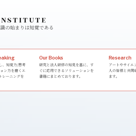
Institute
ゆる知識の始まりは知覚である
eaking
Our Books
Research
し、知覚力/思考
研究と法人研修の知見を基に、す
アートやサイエ
ション力を磨くエ
ぐに応用できるソリューションを
人の皆様と共同
トレーニングを
書籍にまとめております。
ます。
。