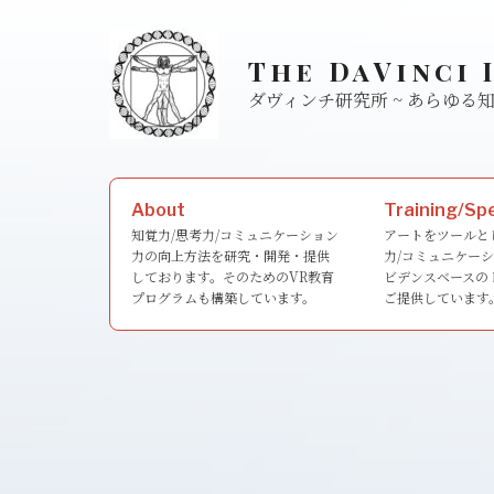
Skip
to
The DaVinci 
content
ダヴィンチ研究所 ~ あら
Search
About
Training/Sp
for:
知覚力/思考力/コミュニケーション
アートをツールと
力の向上方法を研究・開発・提供
力/コミュニケー
しております。そのためのVR教育
ビデンスベースの
プログラムも構築しています。
ご提供しています