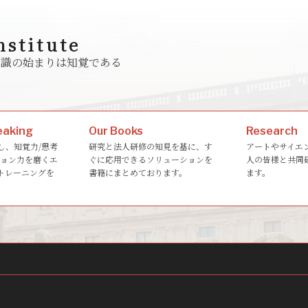
nstitute
ゆる知識の始まりは知覚である
eaking
Our Books
Research
し、知覚力/思考
研究と法人研修の知見を基に、す
アートやサイエ
ション力を磨くエ
ぐに応用できるソリューションを
人の皆様と共同
トレーニングを
書籍にまとめております。
ます。
。