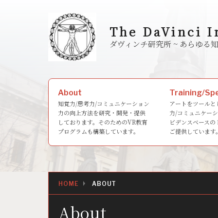
Skip
to
The DaVinci I
content
ダヴィンチ研究所 ~ あら
Search
About
Training/Sp
for:
知覚力/思考力/コミュニケーション
アートをツールと
力の向上方法を研究・開発・提供
力/コミュニケー
しております。そのためのVR教育
ビデンスベースの
プログラムも構築しています。
ご提供しています
HOME
ABOUT
About