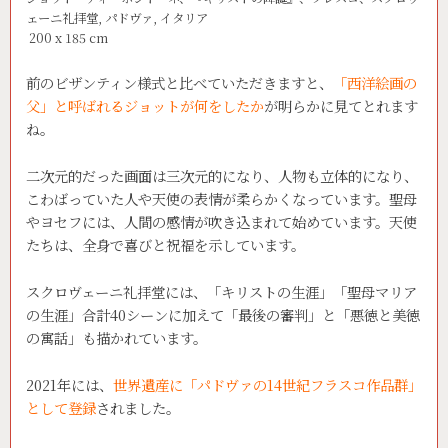
ェーニ礼拝堂, パドヴァ, イタリア
200 x 185 cm
前のビザンティン様式と比べていただきますと、
「西洋絵画の
父」と呼ばれるジョットが何をしたか
が明らかに見てとれます
ね。
二次元的だった画面は三次元的になり、人物も立体的になり、
こわばっていた人や天使の表情が柔らかくなっています。聖母
やヨセフには、人間の感情が吹き込まれて始めています。天使
たちは、全身で喜びと祝福を示しています。
スクロヴェーニ礼拝堂には、「キリストの生涯」「聖母マリア
の生涯」合計40シーンに加えて「最後の審判」と「悪徳と美徳
の寓話」も描かれています。
2021年には、
世界遺産に「パドヴァの14世紀フラスコ作品群」
として登録
されました。