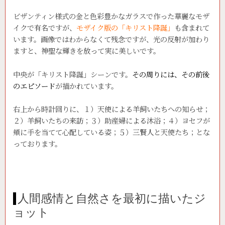
ビザンティン様式の金と色彩豊かなガラスで作った華麗なモザ
イクで有名ですが、
モザイク版の「キリスト降誕」
も含まれて
います。画像ではわからなくて残念ですが、光の反射が加わり
ますと、神聖な輝きを放って実に美しいです。
中央が「キリスト降誕」シーンです。
その周りには、その前後
のエピソード
が描かれています。
右上から時計回りに、１）天使による羊飼いたちへの知らせ；
２）羊飼いたちの来訪；３）助産婦による沐浴；４）ヨセフが
頬に手を当てて心配している姿；５）三賢人と天使たち；とな
っております。
人間感情と自然さを最初に描いたジ
ョット