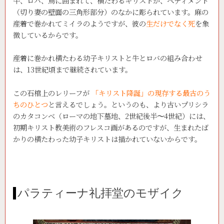
牛、ロバ、鳥に囲まれて、横たわるキリストが、ペディメント
（切り妻の壁面の三角形部分）のなかに彫られています。麻の
産着で巻かれてミイラのようですが、彼の
生だけでなく死
を象
徴しているからです。
産着に巻かれ横たわる幼子キリストと牛とロバの組み合わせ
は、13世紀頃まで継続されています。
この石棺上のレリーフが
「キリスト降誕」の現存する最古のう
ちのひとつ
と言えるでしょう。というのも、より古いプリシラ
のカタコンベ（ローマの地下墓地、2世紀後半
～
4世紀）には、
初期キリスト教美術のフレスコ画があるのですが、生まれたば
かりの横たわった幼子キリストは描かれていないからです。
パラティーナ礼拝堂のモザイク