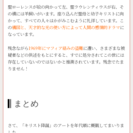
聖ローレンスが絵の向かって左、聖ラウレンティウスが右、そ
の横には羊飼いがいます。座り込んだ聖母と幼子キリストに向
かって、すべての人々はかがみこむように礼拝しています。こ
の
構図と、天才的な光の使い方によって人間の感情的ドラマ
に
なっています。
残念ながら
1969年にマフィア絡みの盗難
に遭い、さまざまな被
疑者などの供述をもとにすると、すでに処分されてこの世には
存在していないのではないかと推測されています。残念でたま
りません！
まとめ
さて、「キリスト降誕」のアートを年代順に概観してまいりま
した。