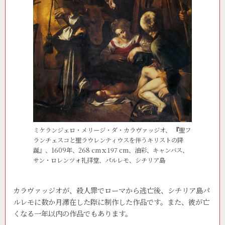
ミケランジェロ・メリージ・ダ・カラヴァッジオ、
『
聖フ
ランチェスコと聖ラウレンティウスを伴うキリストの降
誕』、1609年、268 cmｘ197 cm、油彩、キャンバス、
サン・ロレンツォ礼拝堂、パルレモ、シチリア島
カラヴァッジオが、殺人罪でローマから逃亡後、シチリア島パ
ルレモに数か月滞在した際に制作した作品です。また、彼が亡
くなる一年以内の作品でもあります。