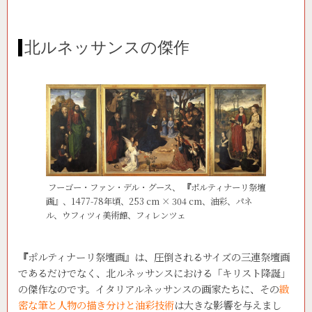
北ルネッサンスの傑作
フーゴー・ファン・デル・グース、
『
ポルティナーリ祭壇
画』、1477-78年頃、253 cm × 304 cm、油彩、パネ
ル、ウフィツィ美術館、フィレンツェ
『
ポルティナーリ祭壇画』は、圧倒されるサイズの三連祭壇画
であるだけでなく、北ルネッサンスにおける「キリスト降誕」
の傑作なのです。イタリアルネッサンスの画家たちに、その
緻
密な筆と人物の描き分けと油彩技術
は大きな影響を与えまし