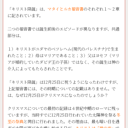
「キリスト降誕」は、
マタイとルカ福音書
のそれぞれ１～２章
に記されています。
二つの福音書では誕生前後のエピソードが異なりますが、共通
部分は、
１）キリストがユダヤのベツレヘム(現代のパレスチナ)で生ま
れたこと；２）母はマリアであること；３）父はヨセフ（マリ
アが婚約していたダビデ王の子孫）ではなく、その誕生は神の
介入によってもたらされたことです。
「キリスト降誕」は12月25日に祝うようになったわけですが、
上記福音書には、その時期についての記載はありません。で
は、なぜ12月25日がクリスマスになったのでしょうか？
クリスマスについての最初の記録は４世紀中期のローマに残っ
ていますが、当時すでに12月25日行われていた太陽神を祭る
冬
至の祭典
と同日に行われました。その理由は、最も暗い日を過
ぎて太陽が再び力を増し始める日が、
キリストは「世の光」
で