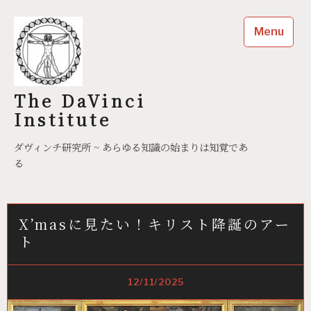
Skip
to
Menu
content
The DaVinci
Institute
ダヴィンチ研究所 ~ あらゆる知識の始まりは知覚であ
る
X’masに見たい！キリスト降誕のアー
ト
12/11/2025