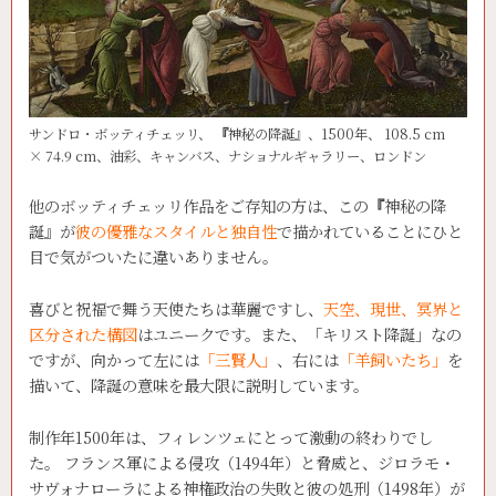
サンドロ・ボッティチェッリ、
『
神秘の降誕』、1500年、 108.5 cm
× 74.9 cm、油彩、キャンバス、ナショナルギャラリー、ロンドン
他のボッティチェッリ作品をご存知の方は、この
『
神秘の降
誕』が
彼の優雅なスタイルと独自性
で描かれていることにひと
目で気がついたに違いありません。
喜びと祝福で舞う天使たちは華麗ですし、
天空、現世、冥界と
区分された構図
はユニークです。また、「キリスト降誕」なの
ですが、向かって左には
「三賢人」
、右には
「羊飼いたち」
を
描いて、降誕の意味を最大限に説明しています。
制作年1500年は、フィレンツェにとって激動の終わりでし
た。 フランス軍による侵攻（1494年）と脅威と、ジロラモ・
サヴォナローラによる神権政治の失敗と彼の処刑（1498年）が