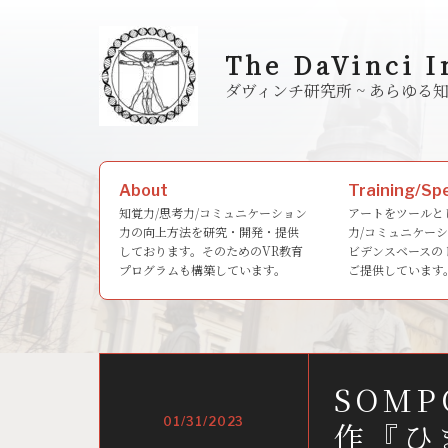
Skip
to
The DaVinci I
content
ダヴィンチ研究所 ~ あら
Search
About
Training/Sp
for:
知覚力/思考力/コミュニケーション
アートをツールと
力の向上方法を研究・開発・提供
力/コミュニケー
しております。そのためのVR教育
ビデンスベースの
プログラムも構築しています。
ご提供しています
SOM
01/31/2023
作『ひ