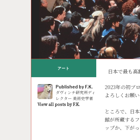
アート
日本で最も高
2023年の初
Published by
F.K.
ダヴィンチ研究所ディ
よろしくお願い
レクター 美術史学者
View all posts by F.K.
ところで、日本
館が所蔵するフ
ップか、下がっ