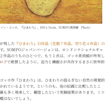
ン・ゴッホ、『ひまわり』、100 x 76cm、SOMPO美術館 Photo:
が残した
『ひまわり』11作品（花瓶７作品、切り花４作品）の
す。SOMPOジャパンバージョンは、ロンドンナショナルギャ
２作品のうちのひとつで、もう１点は、ゴッホ美術館が所有し
ログ
で絶賛したように、迫力と繊細さが共存するまさに世界的
ゴッホ作『ひまわり』は、ひまわりの揺るぎない自然の視覚的
かれているようです。というのも、他の絵画と比較したとこ
最も多く飛来して、着陸したという実験結果があります。ミツ
嘘はないでしょう。