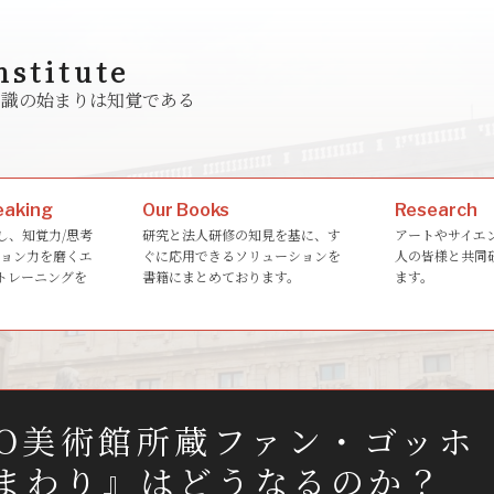
nstitute
ゆる知識の始まりは知覚である
eaking
Our Books
Research
し、知覚力/思考
研究と法人研修の知見を基に、す
アートやサイエ
ション力を磨くエ
ぐに応用できるソリューションを
人の皆様と共同
トレーニングを
書籍にまとめております。
ます。
。
PO美術館所蔵ファン・ゴッホ
まわり』はどうなるのか？