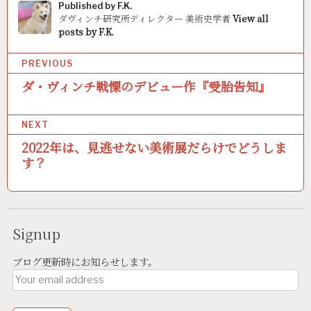
Published by
F.K.
ダヴィンチ研究所ディレクター 美術史学者
View all
posts by F.K.
P
PREVIOUS
o
ダ・ヴィンチ戦慄のデビュー作『受胎告知』
s
NEXT
t
2022年は、見逃せない美術展だらけでどうしま
n
す？
a
v
i
Signup
g
ブログ更新時にお知らせします。
a
t