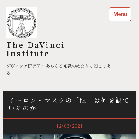
Skip
to
Menu
content
The DaVinci
Institute
ダヴィンチ研究所 ~ あらゆる知識の始まりは知覚であ
る
イーロン・マスクの「眼」は何を観て
いるのか
12/03/2021