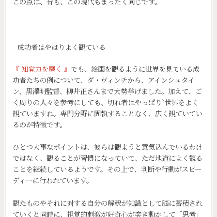
この点は、昔も、この現代もまったく同じです。
成功者はやはりよく観ている
『 知覚力を磨く 』
でも、絵画を観るように世界を見ている成
功者たちの例について、ダ・ヴィンチから、アインシュタイ
ン、黒澤明監督、柳井正さんまで大勢挙げました。加えて、ご
く周りの人々を参考にしても、切れ者はやっぱり`世界をよく
観ていますね。専門分野に固執することなく、広く観ていてい
るのが特徴です。
ひとつ大事なポイントは、彼らは観ようと意気込んでいるわけ
ではなく、観ることが習慣になっていて、ただ地道によく観る
ことを継続しているようです。その上で、判断や行動がスピー
ディーに行われています。
観たものやそれに対する自分の解釈が知識として脳に蓄積され
ていくと同時に、視覚的刺激が好奇心が突き動かして「思考」