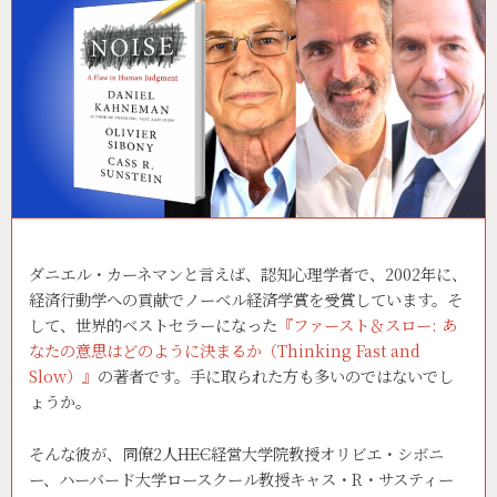
ダニエル・カーネマンと言えば、認知心理学者で、2002年に、
経済行動学への貢献でノーベル経済学賞を受賞しています。そ
して、世界的ベストセラーになった
『ファースト＆スロー: あ
なたの意思はどのように決まるか（Thinking Fast and
Slow）』
の著者です。手に取られた方も多いのではないでし
ょうか。
そんな彼が、同僚2人――HEC経営大学院教授オリビエ・シボニ
ー、ハーバード大学ロースクール教授キャス・R・サスティー