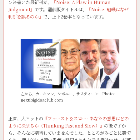
ン――と書いた最新刊が、
『Noise: A Flaw in Human
Judgment』
です。翻訳版タイトルは、
『Noise: 組織はなぜ
判断を誤るのか』
で、上下2巻本となっています。
左から、カーネマン、シボニー、サスティーン Photo:
nextibigideaclub.com
正直、大ヒットの
『ファースト＆スロー: あなたの意思はどの
ように決まるか（Thinking Fast and Slow）』
の後ですか
ら、そんなに期待していませんでした。ところがみごとに裏切
られ、個人的には深い思考に誘因されたと言う意味では、前著