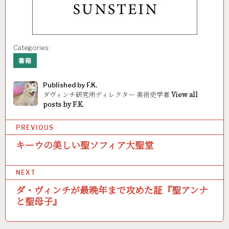
Categories:
書籍
Published by
F.K.
ダヴィンチ研究所ディレクター 美術史学者
View all
posts by F.K.
P
PREVIOUS
o
キーウの美しい聖ソフィア大聖堂
s
NEXT
t
ダ・ヴィンチが最晩年まで攻めた証『聖アンナ
n
と聖母子』
a