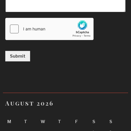
Submit
August 2026
M
T
W
T
F
S
S