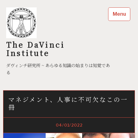
Skip
to
Menu
content
The DaVinci
Institute
ダヴィンチ研究所 ~ あらゆる知識の始まりは知覚であ
る
マネジメント、人事に不可欠なこの一
冊
04/01/2022