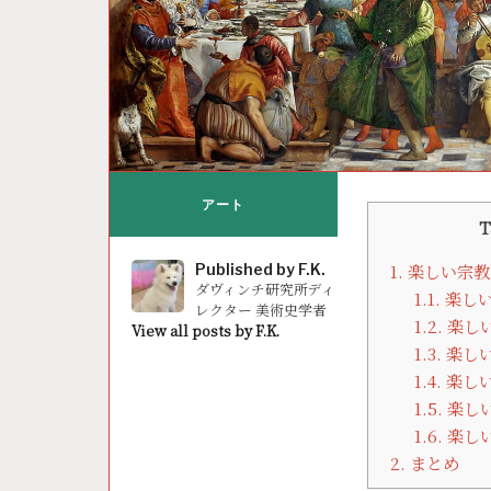
アート
T
Published by
F.K.
1.
楽しい宗教
ダヴィンチ研究所ディ
1.1.
楽しい
レクター 美術史学者
1.2.
楽し
View all posts by F.K.
1.3.
楽し
1.4.
楽し
1.5.
楽し
1.6.
楽し
2.
まとめ