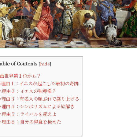
able of Contents
[
hide
]
画世界第１位かも？
理由１：イエスが起こした最初の奇跡
い理由２：イエスの独尊像？
い理由３：有名人の顔ぶれで盛り上げる
い理由４：シンボリズムによる絵解き
い理由５：ライバルを超えよ
い理由６：自分の得意を極めた