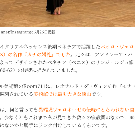
ljenner/Instagramに6月26日掲載
イタリアルネッサンス後期ベネチアで活躍した
パオロ・ヴェロ
-88）の名作『カナの婚礼』でした
。元々は、アンドレーア・パ
よってデザインされたベネチア（べニス）のサンジョルジョ修
60-62）の後壁に描かれていました。
ル美術館のRoom711に、レオナルド・ダ・ヴィンチ作『モナ
陳列されている
美術館では最も大きな絵画
です。
は、何と言っても
異端児ヴェロネーゼの伝統にとらわれない自
。少なくともこれまで私が見てきた数々の宗教画のなかで、楽
ではないかと勝手にランク付けしているくらいです。