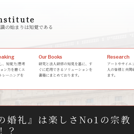
nstitute
ゆる知識の始まりは知覚である
eaking
Our Books
Research
し、知覚力/思考
研究と法人研修の知見を基に、す
アートやサイエ
ション力を磨くエ
ぐに応用できるソリューションを
人の皆様と共同
トレーニングを
書籍にまとめております。
ます。
。
の婚礼』は楽しさNo1の宗教
！？