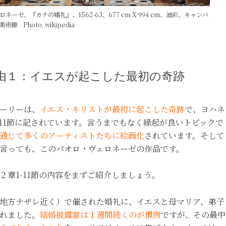
ネーゼ、『カナの婚礼』、1562-63、677 cm X 994 cm、油彩、キャンバ
館 Photo: wikipedia
由１：イエスが起こした最初の奇跡
ーリーは、
イエス・キリストが最初に起こした奇跡
で、ヨハネ
-11節に記されています。言うまでもなく縁起が良いトピックで
通じて多くのアーティストたちに絵画化
されています。そして
言っても、このパオロ・ヴェロネーゼの作品です。
２章1-11節の内容をまずご紹介しましょう。
地方ナザレ近く）で催された婚礼に、イエスと母マリア、弟子
れました。
結婚披露宴は１週間続くのが慣例
ですが、その最中