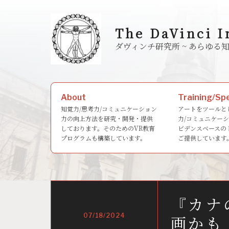
Skip
to
The DaVinci I
content
ダヴィンチ研究所 ~ あら
Search
About
Training/Sp
for:
知覚力/思考力/コミュニケーション
アートをツールと
力の向上方法を研究・開発・提供
力/コミュニケー
しております。そのためのVR教育
ビデンスベースの
プログラムも構築しています。
ご提供しています
『カナ
07/18/2024
画かも